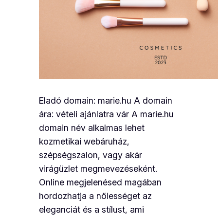
Eladó domain: marie.hu A domain
ára: vételi ajánlatra vár A marie.hu
domain név alkalmas lehet
kozmetikai webáruház,
szépségszalon, vagy akár
virágüzlet megmevezéseként.
Online megjelenésed magában
hordozhatja a nőiességet az
eleganciát és a stílust, ami