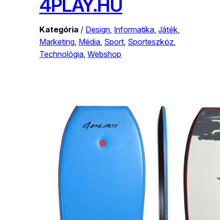
4PLAY.HU
Kategória
/
Design
, 
Informatika
, 
Játék
, 
Marketing
, 
Média
, 
Sport
, 
Sporteszköz
, 
Technológia
, 
Webshop