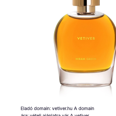
Eladó domain: vetiver.hu A domain
ára: vételi ajánlatra vár A vetiver