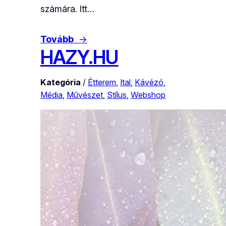
számára. Itt…
Tovább
→
HAZY.HU
Kategória
/
Étterem
, 
Ital
, 
Kávézó
, 
Média
, 
Művészet
, 
Stílus
, 
Webshop