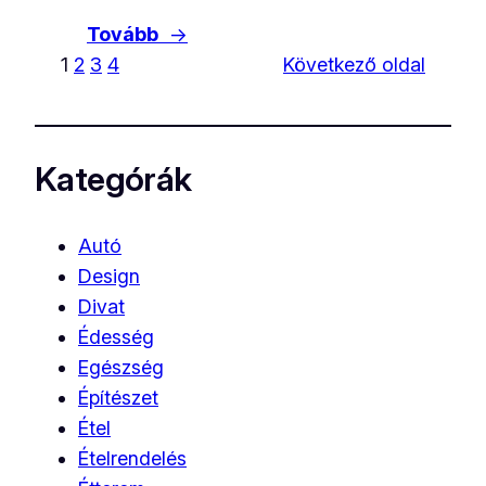
Tovább
→
1
2
3
4
Következő oldal
Kategórák
Autó
Design
Divat
Édesség
Egészség
Építészet
Étel
Ételrendelés