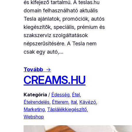
és kifejező tartalmú. A teslas.hu
domain felhasználható aktuális
Tesla ajánlatok, promóciók, autós
kiegészítők, speciális, prémium és
szakszerviz szolgáltatások
népszerűsítésére. A Tesla nem
csak egy autó,…
Tovább
→
CREAMS.HU
Kategória
/
Édesség
, 
Étel
, 
Ételrendelés
, 
Étterem
, 
Ital
, 
Kávézó
, 
Marketing
, 
Táplálékkiegészítő
, 
Webshop