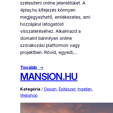
szélesíteni online jelenlétüket. A
4play.hu kifejezés könnyen
megjegyezhető, emlékezetes, ami
hozzájárul látogatóid
visszatéréséhez. Alkalmazd a
domaint bármilyen online
szórakozási platformon vagy
projektben. Rövid, egyedi,…
Tovább
→
MANSION.HU
Kategória
/
Design
, 
Építészet
, 
Ingatlan
, 
Webshop