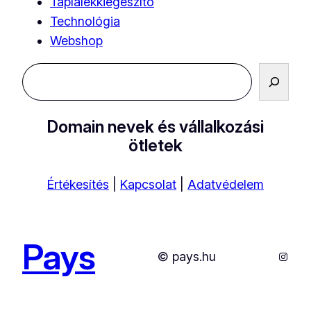
Táplálékkiegészítő
Technológia
Webshop
Keresés
Domain nevek és vállalkozási
ötletek
Értékesítés
|
Kapcsolat
|
Adatvédelem
Pays
Instag
© pays.hu