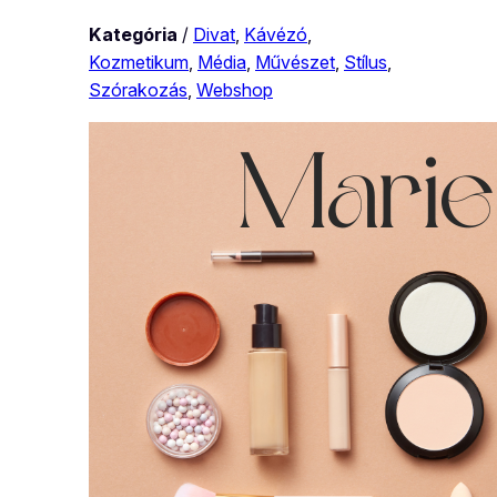
Kategória
/
Divat
, 
Kávézó
, 
Kozmetikum
, 
Média
, 
Művészet
, 
Stílus
, 
Szórakozás
, 
Webshop