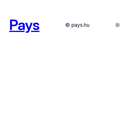
Pays
Instag
© pays.hu