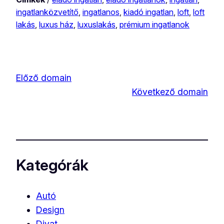
ingatlanközvetítő
, 
ingatlanos
, 
kiadó ingatlan
, 
loft
, 
loft
lakás
, 
luxus ház
, 
luxuslakás
, 
prémium ingatlanok
Előző domain
Következő domain
Kategórák
Autó
Design
Divat