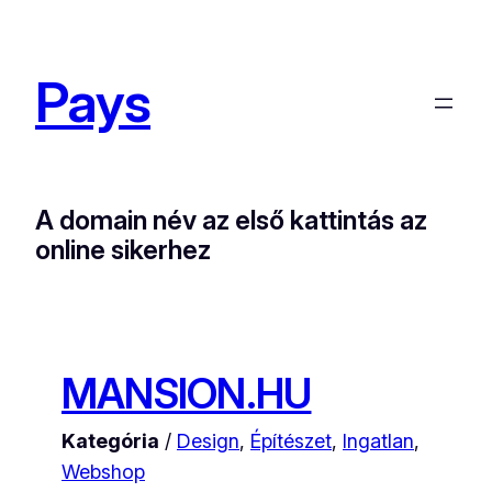
Ugrás
a
Pays
tartalomhoz
A domain név az első kattintás az
online sikerhez
MANSION.HU
Kategória
/
Design
, 
Építészet
, 
Ingatlan
, 
Webshop