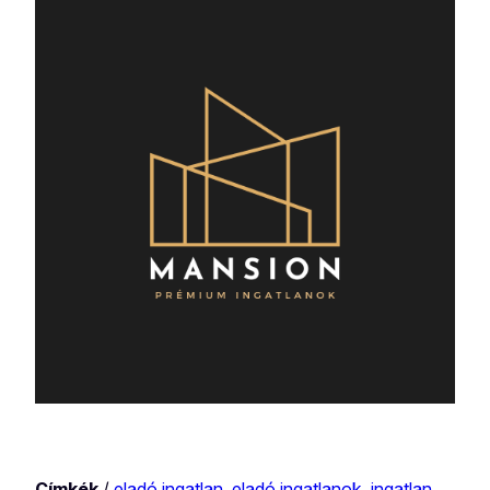
Címkék
/
eladó ingatlan
, 
eladó ingatlanok
, 
ingatlan
, 