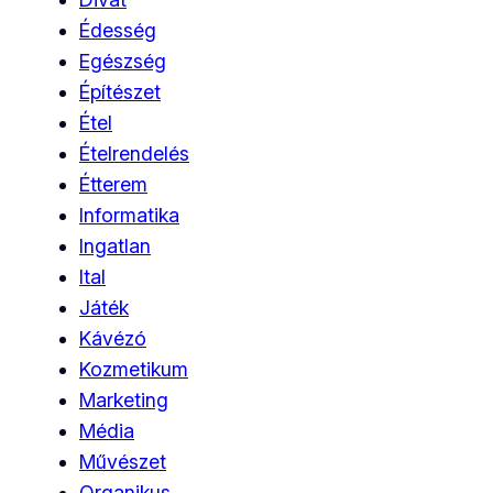
Édesség
Egészség
Építészet
Étel
Ételrendelés
Étterem
Informatika
Ingatlan
Ital
Játék
Kávézó
Kozmetikum
Marketing
Média
Művészet
Organikus