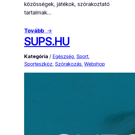
közösségek, játékok, szórakoztató
tartalmak…
Tovább
→
SUPS.HU
Kategória
/
Egészség
, 
Sport
, 
Sporteszköz
, 
Szórakozás
, 
Webshop