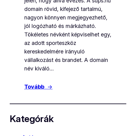
jelen, hogy állva evezés. A sups.hu
domain rövid, kifejező tartalmú,
nagyon könnyen megjegyezhető,
jól logózható és márkázható.
Tökéletes névként képviselhet egy,
az adott sporteszköz
kereskedelmére irányuló
vállalkozást és brandet. A domain
név kiváló…
Tovább
→
Kategórák