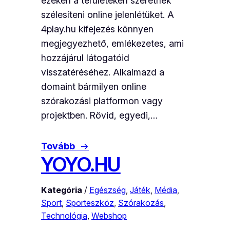
ezeken a területeken szeretnék
szélesíteni online jelenlétüket. A
4play.hu kifejezés könnyen
megjegyezhető, emlékezetes, ami
hozzájárul látogatóid
visszatéréséhez. Alkalmazd a
domaint bármilyen online
szórakozási platformon vagy
projektben. Rövid, egyedi,…
Tovább
→
YOYO.HU
Kategória
/
Egészség
, 
Játék
, 
Média
, 
Sport
, 
Sporteszköz
, 
Szórakozás
, 
Technológia
, 
Webshop