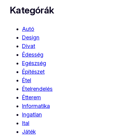
Kategórák
Autó
Design
Divat
Édesség
Egészség
Építészet
Étel
Ételrendelés
Étterem
Informatika
Ingatlan
Ital
Játék