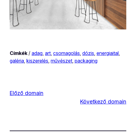
Címkék
/
adag
, 
art
, 
csomagolás
, 
dózis
, 
energiaital
, 
galéria
, 
kiszerelés
, 
művészet
, 
packaging
Előző domain
Következő domain