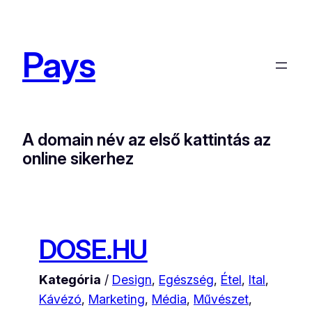
Ugrás
a
Pays
tartalomhoz
A domain név az első kattintás az
online sikerhez
DOSE.HU
Kategória
/
Design
, 
Egészség
, 
Étel
, 
Ital
, 
Kávézó
, 
Marketing
, 
Média
, 
Művészet
, 