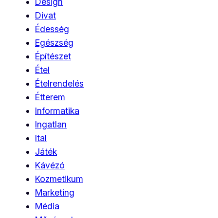
Design
Divat
Édesség
Egészség
Építészet
Étel
Ételrendelés
Étterem
Informatika
Ingatlan
Ital
Játék
Kávézó
Kozmetikum
Marketing
Média