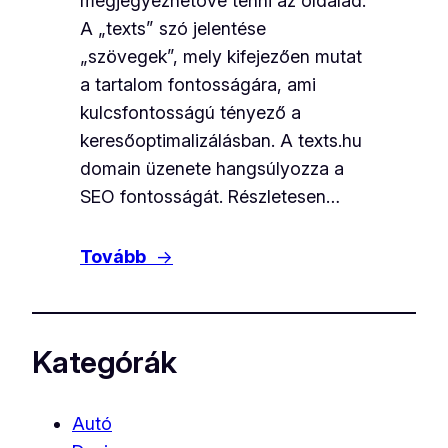
megjegyezhetővé tenni az oldalad.
A „texts” szó jelentése
„szövegek”, mely kifejezően mutat
a tartalom fontosságára, ami
kulcsfontosságú tényező a
keresőoptimalizálásban. A texts.hu
domain üzenete hangsúlyozza a
SEO fontosságát. Részletesen…
Tovább
→
Kategórák
Autó