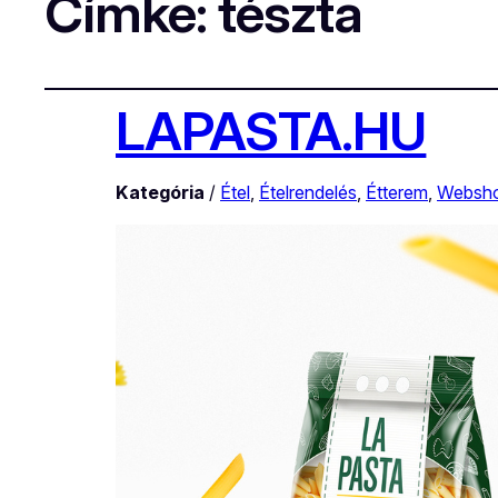
Címke:
tészta
LAPASTA.HU
Kategória
/
Étel
, 
Ételrendelés
, 
Étterem
, 
Websh