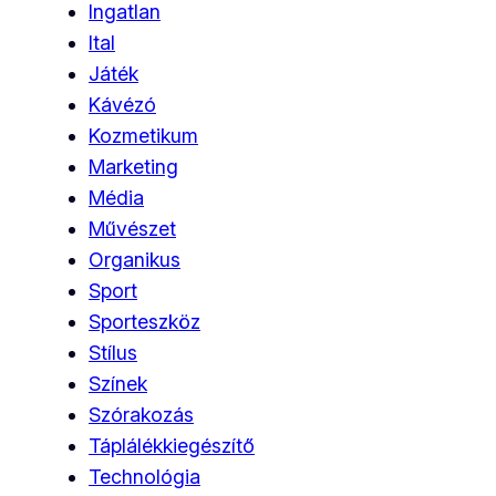
Ingatlan
Ital
Játék
Kávézó
Kozmetikum
Marketing
Média
Művészet
Organikus
Sport
Sporteszköz
Stílus
Színek
Szórakozás
Táplálékkiegészítő
Technológia