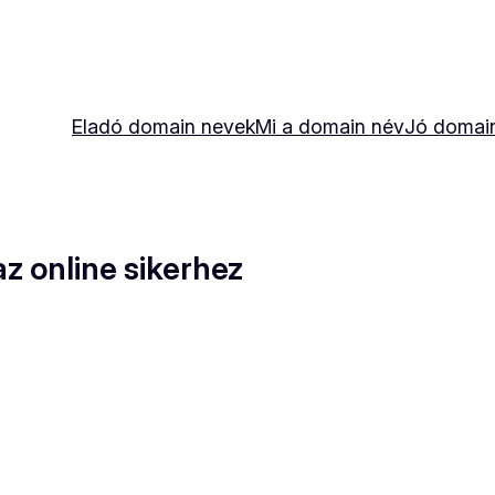
Eladó domain nevek
Mi a domain név
Jó domai
az online sikerhez