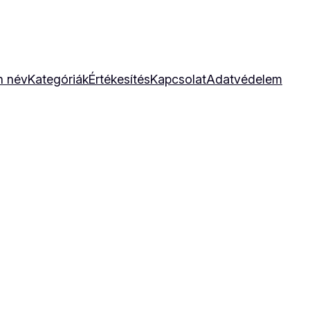
n név
Kategóriák
Értékesítés
Kapcsolat
Adatvédelem