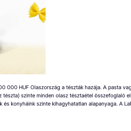
00 000 HUF Olaszország a tészták hazája. A pasta vagy
az tészta) szinte minden olasz tésztaétel összefoglaló 
dék és konyháink szinte kihagyhatatlan alapanyaga. A