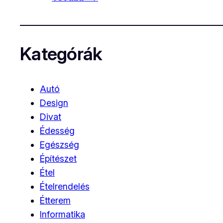
Kategórák
Autó
Design
Divat
Édesség
Egészség
Építészet
Étel
Ételrendelés
Étterem
Informatika