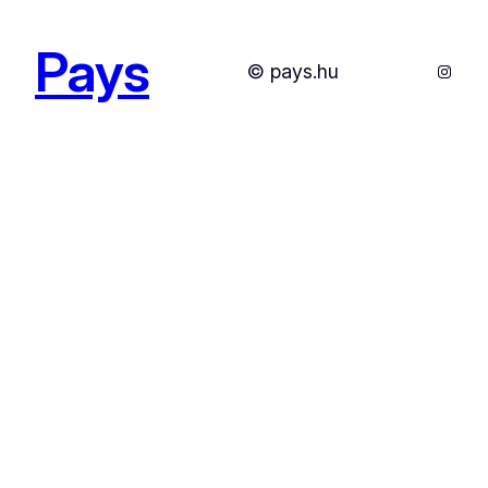
Pays
Instag
© pays.hu