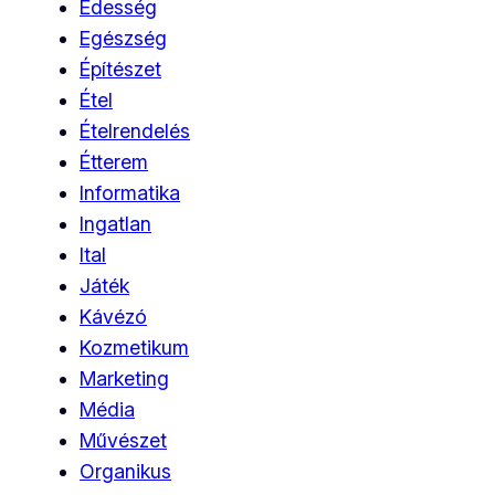
Édesség
Egészség
Építészet
Étel
Ételrendelés
Étterem
Informatika
Ingatlan
Ital
Játék
Kávézó
Kozmetikum
Marketing
Média
Művészet
Organikus