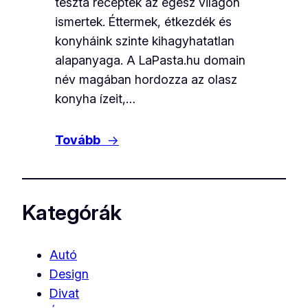
tészta receptek az egész világon
ismertek. Éttermek, étkezdék és
konyháink szinte kihagyhatatlan
alapanyaga. A LaPasta.hu domain
név magában hordozza az olasz
konyha ízeit,…
Tovább
→
Kategórák
Autó
Design
Divat