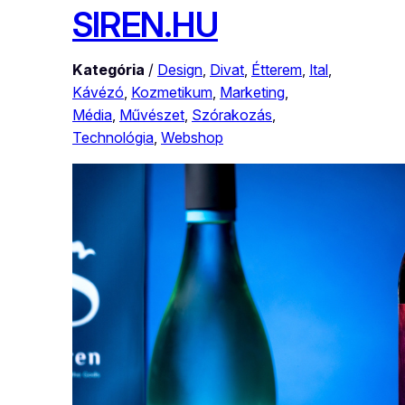
SIREN.HU
Kategória
/
Design
, 
Divat
, 
Étterem
, 
Ital
, 
Kávézó
, 
Kozmetikum
, 
Marketing
, 
Média
, 
Művészet
, 
Szórakozás
, 
Technológia
, 
Webshop