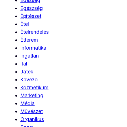
Édesség
Egészség
Építészet
Étel
Ételrendelés
Étterem
Informatika
Ingatlan
Ital
Játék
Kávézó
Kozmetikum
Marketing
Média
Művészet
Organikus