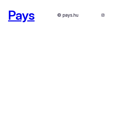
Pays
Instag
© pays.hu