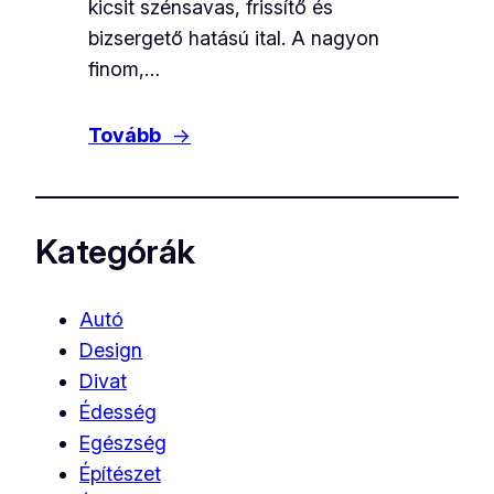
kicsit szénsavas, frissítő és
bizsergető hatású ital. A nagyon
finom,…
Tovább
→
Kategórák
Autó
Design
Divat
Édesség
Egészség
Építészet