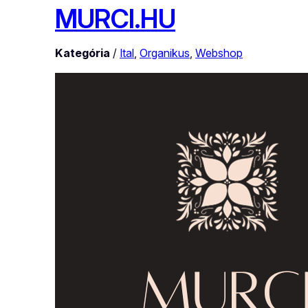
MURCI.HU
Kategória
/
Ital
, 
Organikus
, 
Webshop