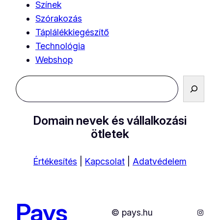
Színek
Szórakozás
Táplálékkiegészítő
Technológia
Webshop
Keresés
Domain nevek és vállalkozási
ötletek
Értékesítés
|
Kapcsolat
|
Adatvédelem
Pays
Instag
© pays.hu