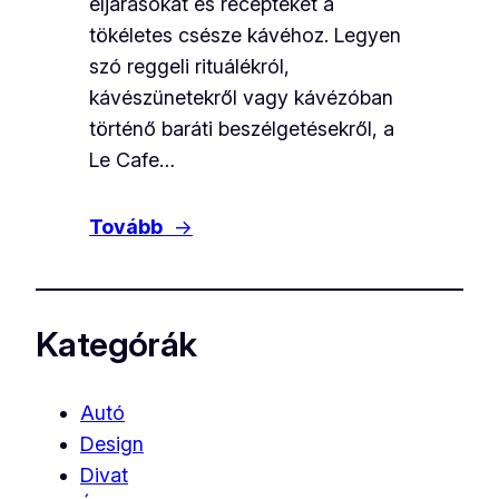
eljárásokat és recepteket a
tökéletes csésze kávéhoz. Legyen
szó reggeli rituálékról,
kávészünetekről vagy kávézóban
történő baráti beszélgetésekről, a
Le Cafe…
Tovább
→
Kategórák
Autó
Design
Divat