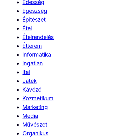
Édesség
Egészség
Építészet
Étel
Ételrendelés
Étterem
Informatika
Ingatlan
Ital
Játék
Kávézó
Kozmetikum
Marketing
Média
Művészet
Organikus