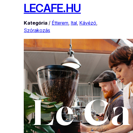
LECAFE.HU
Kategória
/
Étterem
, 
Ital
, 
Kávézó
, 
Szórakozás