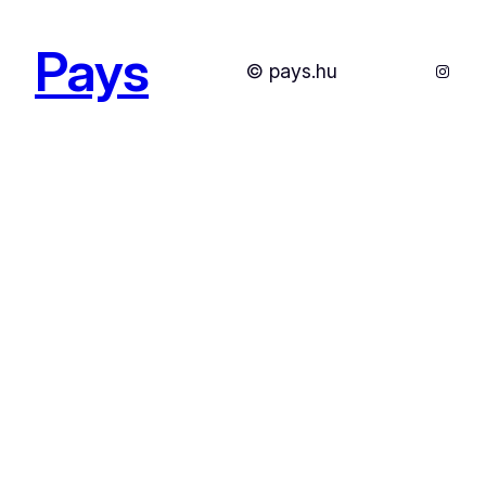
Pays
Instag
© pays.hu