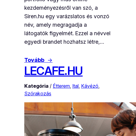
kezdeményezésről van szó, a
Siren.hu egy varázslatos és vonzó
név, amely megragadja a
látogatók figyelmét. Ezzel a névvel
egyedi brandet hozhatsz létre,…
Tovább
→
LECAFE.HU
Kategória
/
Étterem
, 
Ital
, 
Kávézó
, 
Szórakozás