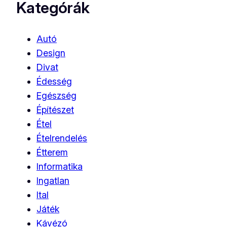
Kategórák
Autó
Design
Divat
Édesség
Egészség
Építészet
Étel
Ételrendelés
Étterem
Informatika
Ingatlan
Ital
Játék
Kávézó