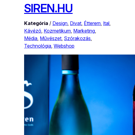
SIREN.HU
Kategória
/
Design
, 
Divat
, 
Étterem
, 
Ital
, 
Kávézó
, 
Kozmetikum
, 
Marketing
, 
Média
, 
Művészet
, 
Szórakozás
, 
Technológia
, 
Webshop