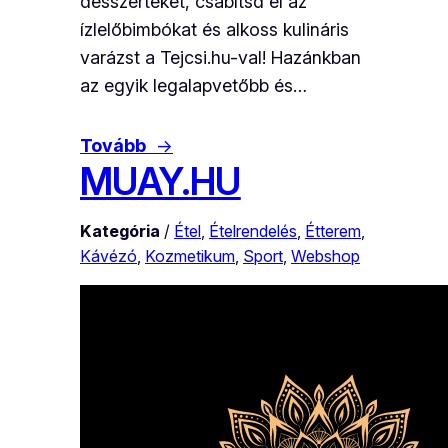
desszerteket, csábítsd el az
ízlelőbimbókat és alkoss kulináris
varázst a Tejcsi.hu-val! Hazánkban
az egyik legalapvetőbb és…
Tovább
→
MUAY.HU
Kategória
/
Étel
, 
Ételrendelés
, 
Étterem
, 
Kávézó
, 
Kozmetikum
, 
Sport
, 
Webshop