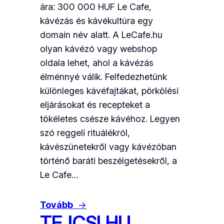
ára: 300 000 HUF Le Cafe,
kávézás és kávékultúra egy
domain név alatt. A LeCafe.hu
olyan kávézó vagy webshop
oldala lehet, ahol a kávézás
élménnyé válik. Felfedezhetünk
különleges kávéfajtákat, pörkölési
eljárásokat és recepteket a
tökéletes csésze kávéhoz. Legyen
szó reggeli rituálékról,
kávészünetekről vagy kávézóban
történő baráti beszélgetésekről, a
Le Cafe…
Tovább
→
TEJCSI.HU