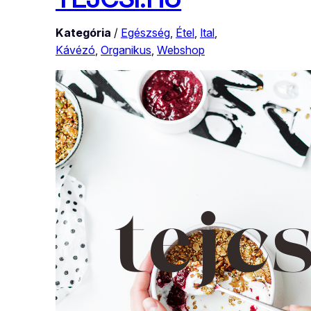
Kategória
/
Egészség
, 
Étel
, 
Ital
, 
Kávézó
, 
Organikus
, 
Webshop